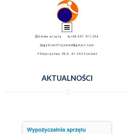
🗓️Umów wizytę
📞+48 601 311 204
✉️gabinetfizjomed@gmail.com
📍Zwycięstwa 38 A, 41-253 Czeladź
AKTUALNOŚCI
Wypożyczalnia sprzętu