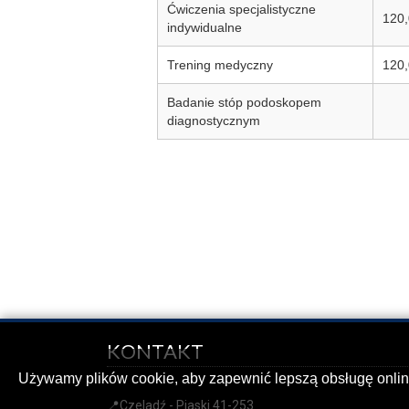
Ćwiczenia specjalistyczne
120,
indywidualne
Trening medyczny
120,
Badanie stóp podoskopem
diagnostycznym
KONTAKT
Używamy plików cookie, aby zapewnić lepszą obsługę onlin
📍Czeladź - Piaski 41-253