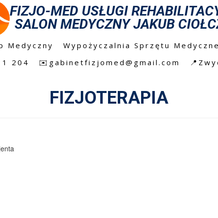
FIZJO-MED USŁUGI REHABILITAC
SALON MEDYCZNY JAKUB CIOŁC
ep Medyczny
Wypożyczalnia Sprzętu Medyczn
11 204
✉️gabinetfizjomed@gmail.com
📍Zwy
FIZJOTERAPIA
jenta