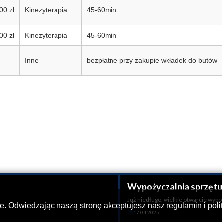
00 zł
Kinezyterapia
45-60min
00 zł
Kinezyterapia
45-60min
Inne
bezpłatne przy zakupie wkładek do butów
Wypożyczalnia sprzętu 
Już niedługo, wielkie otwarcie wyp
e. Odwiedzając naszą stronę akceptujesz nasz
regulamin i pol
📅
17.04.2025