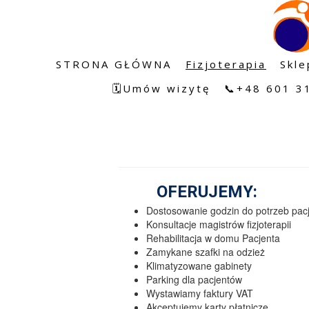
STRONA GŁÓWNA
Fizjoterapia
Skl
🗓️Umów wizytę
📞+48 601 3
OFERUJEMY:
Dostosowanie godzin do potrzeb pac
Konsultacje magistrów fizjoterapii
Rehabilitacja w domu Pacjenta
Zamykane szafki na odzież
Klimatyzowane gabinety
Parking dla pacjentów
Wystawiamy faktury VAT
Akceptujemy karty płatnicze