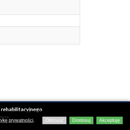
rehabilitacyjnego
ożycza…
itykę prywatności
.
Odrzucić
Dostosuj
Akceptuję