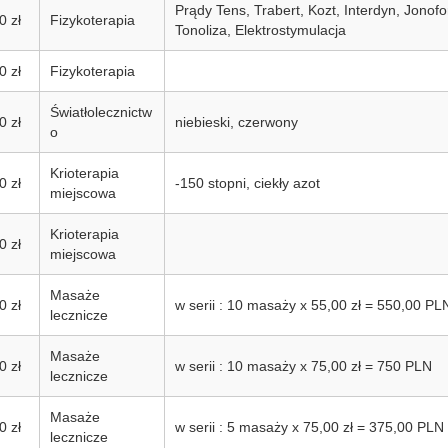
Prądy Tens, Trabert, Kozt, Interdyn, Jonof
0 zł
Fizykoterapia
Tonoliza, Elektrostymulacja
0 zł
Fizykoterapia
Światłolecznictw
0 zł
niebieski, czerwony
o
Krioterapia
0 zł
-150 stopni, ciekły azot
miejscowa
Krioterapia
0 zł
miejscowa
Masaże
0 zł
w serii : 10 masaży x 55,00 zł = 550,00 PL
lecznicze
Masaże
0 zł
w serii : 10 masaży x 75,00 zł = 750 PLN
lecznicze
Masaże
0 zł
w serii : 5 masaży x 75,00 zł = 375,00 PLN
lecznicze