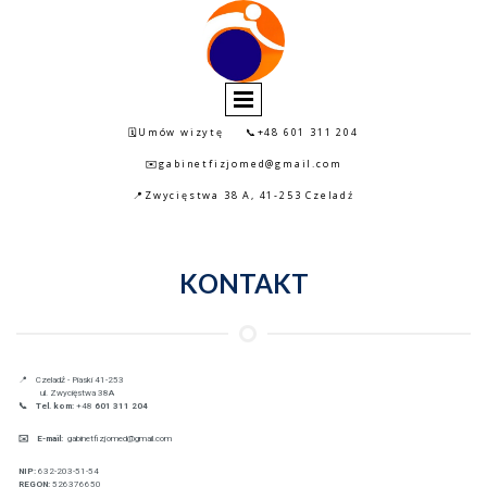
🗓️Umów wizytę
📞+48 601 311 204
✉️gabinetfizjomed@gmail.com
📍Zwycięstwa 38 A, 41-253 Czeladź
KONTAKT
📍 Czeladź - Piaski 41-253
ul. Zwycięstwa 38A
📞 Tel. kom:
+48
601 311 204
✉️ E-mail:
gabinetfizjomed@gmail.com
NIP:
632-203-51-54
REGON:
526376650