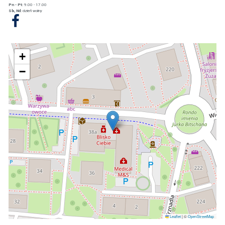
Pn - Pt:
9.00 - 17.00
Sb, Nd:
dzień wolny

+
−
Leaflet
|
©
OpenStreetMap